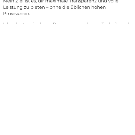
Mein Ziel ist es, dir maximale Transparenz und volle
Leistung zu bieten – ohne die üblichen hohen
Provisionen.
Ich arbeite mit klaren Prozessen, moderner Technik und
persönlicher Beratung auf Augenhöhe.
So entsteht ein Maklerservice, der nicht nur professionell,
sondern auch ehrlich ist – und bei dem du dich vom
ersten Gespräch bis zum Notartermin gut aufgehoben
fühlst.